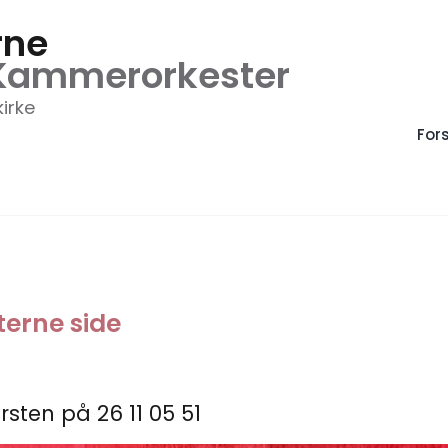
rne
Kammerorkester
kirke
For
terne side
rsten på 26 11 05 51